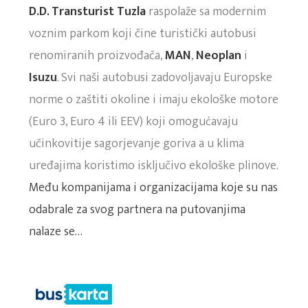
D.D. Transturist Tuzla
raspolaže sa modernim
voznim parkom koji čine turistički autobusi
renomiranih proizvođača,
MAN
,
Neoplan
i
Isuzu
. Svi naši autobusi zadovoljavaju Europske
norme o zaštiti okoline i imaju ekološke motore
(Euro 3, Euro 4 ili EEV) koji omogućavaju
učinkovitije sagorjevanje goriva a u klima
uređajima koristimo isključivo ekološke plinove.
Među kompanijama i organizacijama koje su nas
odabrale za svog partnera na putovanjima
nalaze se…