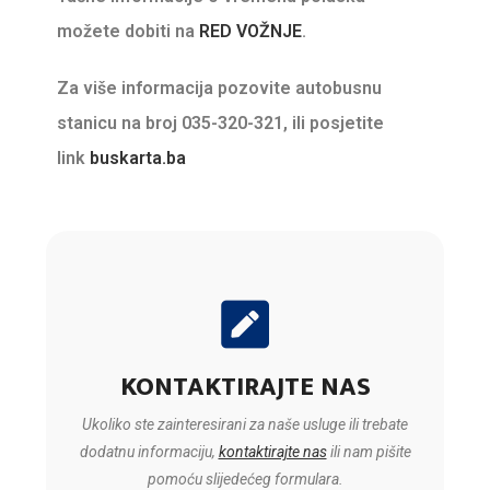
možete dobiti na
RED VOŽNJE
.
Za više informacija pozovite autobusnu
stanicu na broj 035-320-321, ili posjetite
link
buskarta.ba
KONTAKTIRAJTE NAS
Ukoliko ste zainteresirani za naše usluge ili trebate
dodatnu informaciju,
kontaktirajte nas
ili nam pišite
pomoću slijedećeg formulara.