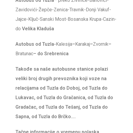
Autobus od Tuzla
– preko Živinice-Banovići-
Zavidovići-Žepče-Zenica-Travnik-Donji Vakuf-
Jajce-Ključ-Sanski Most-Bosanska Krupa-Cazin-
do
Velika
Kladuša
Autobus od Tuzla-
Kalesija
–
Karakaj
–
Zvornik
–
Bratunac
– do Srebrenica
Takođe sa naše autobusne stanice polazi
veliki broj drugih prevoznika koji voze na
relacijama od Tuzla do Doboj, od Tuzla do
Lukavac, od Tuzla do Gračanica, od Tuzla do
Gradačac, od Tuzla do Tešanj, od Tuzla do
Sapna, od Tuzla do Brčko….
Tačne informacije o vremenu polaska