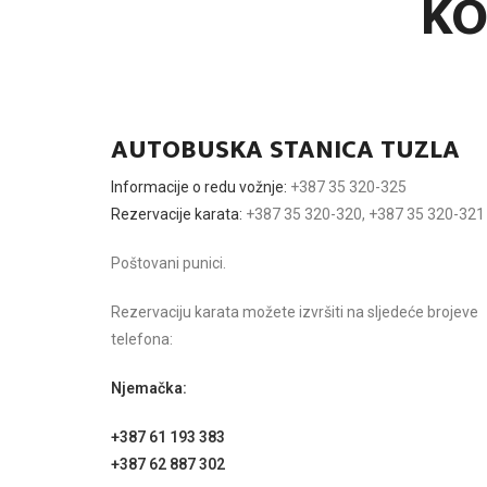
KO
AUTOBUSKA STANICA TUZLA
Informacije o redu vožnje:
+387 35 320-325
Rezervacije karata:
+387 35 320-320, +387 35 320-321
Poštovani punici.
Rezervaciju karata možete izvršiti na sljedeće brojeve
telefona:
Njemačka:
+387 61 193 383
+387 62 887 302