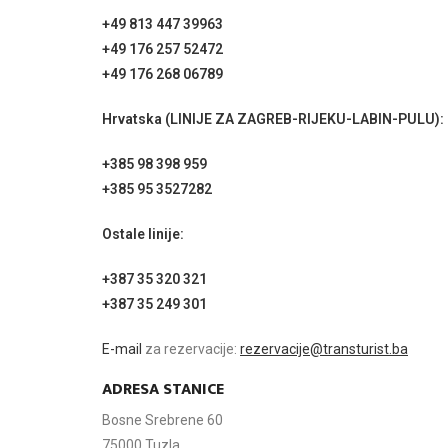
+49 813 447 39963
+49 176 257 52472
+49 176 268 06789
Hrvatska (LINIJE ZA ZAGREB-RIJEKU-LABIN-PULU):
+385 98 398 959
+385 95 3527282
Ostale linije:
+387 35 320 321
+387 35 249 301
E-mail
za rezervacije:
rezervacije@transturist.ba
ADRESA STANICE
Bosne Srebrene 60
75000 Tuzla