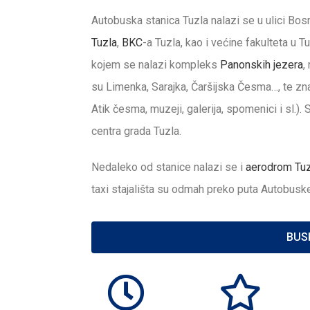
Autobuska stanica Tuzla
nalazi se u ulici Bo
Tuzla
,
BKC
-a Tuzla, kao i većine fakulteta u T
kojem se nalazi kompleks
Panonskih jezera
,
su Limenka, Sarajka, Čaršijska Česma…, te zn
Atik česma, muzeji, galerija, spomenici i sl.
centra grada Tuzla.
Nedaleko od stanice nalazi se i
aerodrom Tuz
taxi stajališta su odmah preko puta Autobuske
BUS