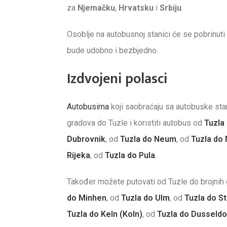
za
Njemačku
,
Hrvatsku
i
Srbiju
.
Osoblje na autobusnoj stanici će se pobrinu
bude udobno i bezbjedno.
Izdvojeni polasci
Autobusima
koji saobraćaju sa autobuske sta
gradova do Tuzle i koristiti autobus od
Tuzla
Dubrovnik
, od
Tuzla do Neum
, od
Tuzla do
Rijeka
, od
Tuzla do Pula
.
Također možete putovati od Tuzle do brojnih
do Minhen
, od
Tuzla do Ulm
, od
Tuzla do St
Tuzla do Keln (Koln)
, od
Tuzla do Dusseldor