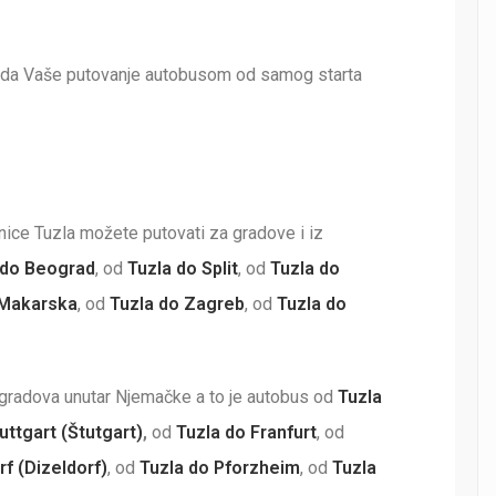
ti da Vaše putovanje autobusom od samog starta
nice Tuzla možete putovati za gradove i iz
 do Beograd
, od
Tuzla do Split
, od
Tuzla do
 Makarska
, od
Tuzla do Zagreb
, od
Tuzla do
 gradova unutar Njemačke a to je autobus od
Tuzla
uttgart (Štutgart)
,
od
Tuzla do Franfurt
, od
f (Dizeldorf)
, od
Tuzla do Pforzheim
, od
Tuzla