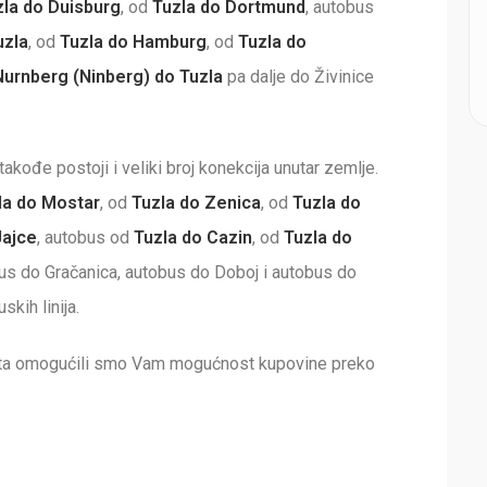
zla do Duisburg
, od
Tuzla do Dortmund
, autobus
uzla
, od
Tuzla do Hamburg
, od
Tuzla do
Nurnberg (Ninberg) do Tuzla
pa dalje do Živinice
kođe postoji i veliki broj konekcija unutar zemlje.
la do Mostar
, od
Tuzla do Zenica
, od
Tuzla do
Jajce
, autobus od
Tuzla do Cazin
, od
Tuzla do
bus do Gračanica, autobus do Doboj i autobus do
kih linija.
rata omogućili smo Vam mogućnost kupovine preko