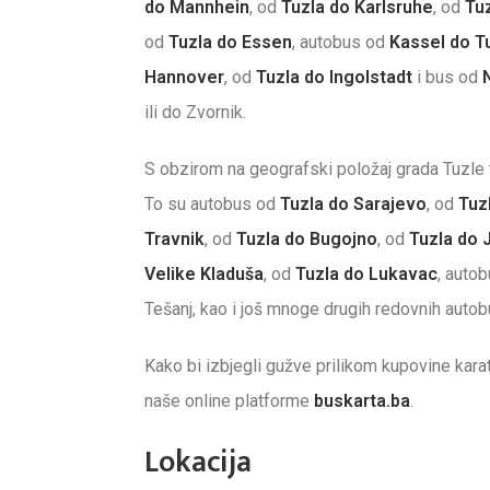
do Mannhein
, od
Tuzla do Karlsruhe
, od
Tu
od
Tuzla do Essen
, autobus od
Kassel do T
Hannover
, od
Tuzla do Ingolstadt
i bus od
ili do Zvornik.
S obzirom na geografski položaj grada Tuzle ta
To su autobus od
Tuzla do Sarajevo
, od
Tuz
Travnik
, od
Tuzla do Bugojno
, od
Tuzla do 
Velike Kladuša
, od
Tuzla do Lukavac
, auto
Tešanj, kao i još mnoge drugih redovnih autobus
Kako bi izbjegli gužve prilikom kupovine ka
naše online platforme
buskarta.ba
.
Lokacija