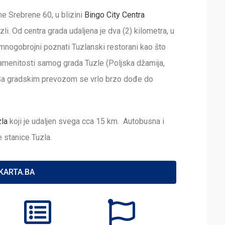
sne Srebrene 60,
u blizini
Bingo City Centra
uzli. Od centra grada udaljena je dva (2) kilometra, u
 mnogobrojni poznati Tuzlanski restorani kao što
amenitosti samog grada Tuzle (Poljska džamija,
). Sa gradskim prevozom se vrlo brzo dođe do
la
koji je udaljen svega cca 15 km. Autobusna i
 stanice Tuzla.
KARTA.BA