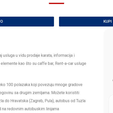
TO
KUPI
j usluga u vidu prodaje karata, informacija i
e elemente kao što su caffe bar, Rent-a-car usluge
reko 100 polazaka koji povezuju mnoge gradove
cegovinu sa drugim zemljama. Možete koristiti
la do Hravatska (Zagreb, Pula), autobus od Tuzla
d na redovnim autobuskim linijama