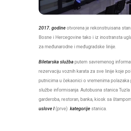
2017. godine
otvorena je rekonstruisana stani
Bosne i Hercegovine tako i iz inostransta ugl
za međunarodne i međugradske linije.
Biletarska služba
putem savremenog informati
rezervaciju voznih karata za sve linije koje pol
putnicima u čekaonici o vremenima polazaka po
službe informisanja. Autobusna stanica Tuzla 
garderoba, restoran, banka, kiosk sa štampom
uslove I
(prve)
kategorije
stanica.