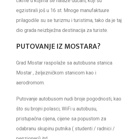
čikme u kojima se nalaze dućani, koji su
egzistirali još u 16 st. Mnoge manufaktuure
prilagodile su se turizmu i turistima, tako da je taj
dio grada neizbježna destinacija za turiste.
PUTOVANJE IZ MOSTARA?
Grad Mostar raspolaže sa autobusna stanica
Mostar , željezničkom stanicom kao i
aerodromom.
Putovanje autobusom nudi broje pogodnosti, kao
što su brojni polasci, WiFi u autobusu,
pristupačna cijena, cijene sa popustom za
odabranu skupinu putnika ( studenti / radnici /
penzioneri) itd.