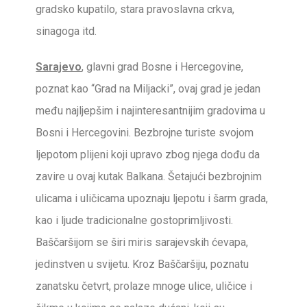
gradsko kupatilo, stara pravoslavna crkva,
sinagoga itd.
Sarajevo
, glavni grad Bosne i Hercegovine,
poznat kao “Grad na Miljacki”, ovaj grad je jedan
među najljepšim i najinteresantnijim gradovima u
Bosni i Hercegovini. Bezbrojne turiste svojom
ljepotom plijeni koji upravo zbog njega dođu da
zavire u ovaj kutak Balkana. Šetajući bezbrojnim
ulicama i uličicama upoznaju ljepotu i šarm grada,
kao i ljude tradicionalne gostoprimljivosti.
Baščaršijom se širi miris sarajevskih ćevapa,
jedinstven u svijetu. Kroz Baščaršiju, poznatu
zanatsku četvrt, prolaze mnoge ulice, uličice i