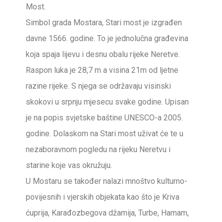
Most.
Simbol grada Mostara, Stari most je izgrađen
davne 1566. godine. To je jednolučna građevina
koja spaja lijevu i desnu obalu rijeke Neretve.
Raspon luka je 28,7 m a visina 21m od ljetne
razine rijeke. S njega se održavaju visinski
skokovi u srpnju mjesecu svake godine. Upisan
je na popis svjetske baštine UNESCO-a 2005.
godine. Dolaskom na Stari most uživat će te u
nezaboravnom pogledu na rijeku Neretvu i
starine koje vas okružuju.
U Mostaru se također nalazi mnoštvo kulturno-
povijesnih i vjerskih objekata kao što je Kriva
ćuprija, Karađozbegova džamija, Turbe, Hamam,