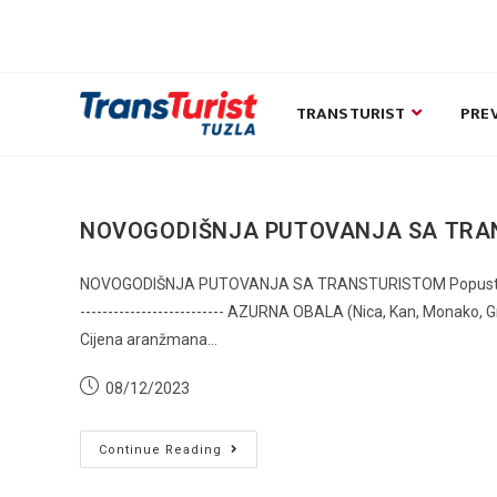
Skip
to
content
TRANSTURIST
PRE
NOVOGODIŠNJA PUTOVANJA SA TRA
NOVOGODIŠNJA PUTOVANJA SA TRANSTURISTOM Popusti za rez
-------------------------- AZURNA OBALA (Nica, Kan, Monako, 
Cijena aranžmana…
Post
08/12/2023
published:
NOVOGODIŠNJA
Continue Reading
PUTOVANJA
SA
TRANSTURISTOM