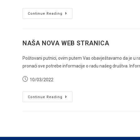
published:
PUTOVANJA
Continue Reading
U
MAJU
SA
TRANSTURISTOM
NAŠA NOVA WEB STRANICA
Poštovani putnici, ovim putem Vas obavještavamo da je u r
pronaći sve potrebe informacije o radu našeg društva. Info
Post
10/03/2022
published:
NAŠA
Continue Reading
NOVA
WEB
STRANICA