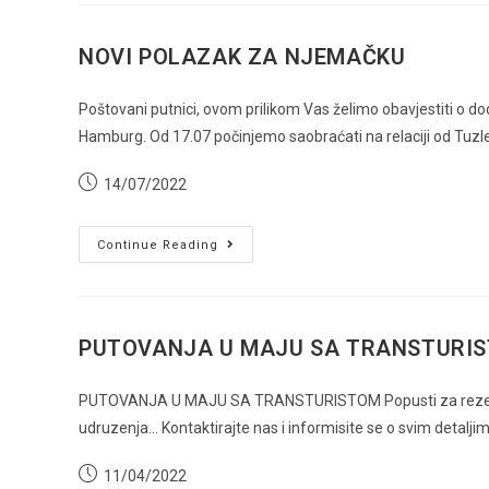
NOVI POLAZAK ZA NJEMAČKU
Poštovani putnici, ovom prilikom Vas želimo obavjestiti o 
Hamburg. Od 17.07 počinjemo saobraćati na relaciji od Tuzl
Post
14/07/2022
published:
NOVI
Continue Reading
POLAZAK
ZA
NJEMAČKU
PUTOVANJA U MAJU SA TRANSTURI
PUTOVANJA U MAJU SA TRANSTURISTOM Popusti za rezervacij
udruzenja... Kontaktirajte nas i informisite se o svim de
Post
11/04/2022