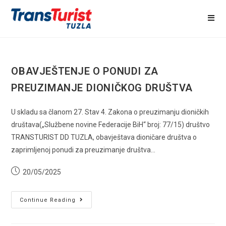
Skip
to
content
OBAVJEŠTENJE O PONUDI ZA
PREUZIMANJE DIONIČKOG DRUŠTVA
U skladu sa članom 27. Stav 4. Zakona o preuzimanju dioničkih
društava(„Službene novine Federacije BiH“ broj: 77/15) društvo
TRANSTURIST DD TUZLA, obavještava dioničare društva o
zaprimljenoj ponudi za preuzimanje društva…
Post
20/05/2025
published:
OBAVJEŠTENJE
Continue Reading
O
PONUDI
ZA